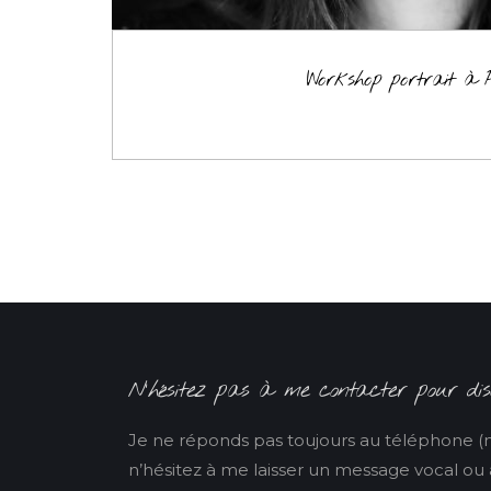
Workshop portrait à P
N’hésitez pas à me contacter pour disc
Je ne réponds pas toujours au téléphone (
n’hésitez à me laisser un message vocal ou