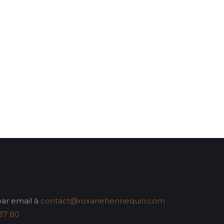
ar email à
contact@roxanehennequin.com
37 80