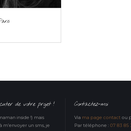
aris
uter de votre projet !
Contactez-moi
maman inside !) mais
Via
ma page contact
ou p
 à m’envoyer un sms, je
Par téléphone :
07 83 85 