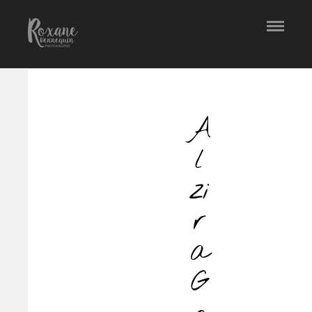
A
l
zi
r
a
G